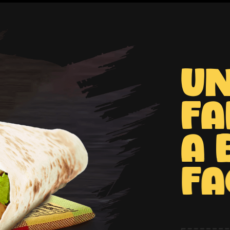
Un
fa
a 
F