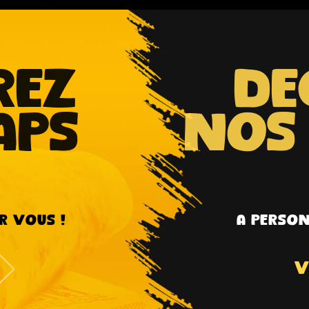
rez
de
aps
nos 
r vous !
A person
v