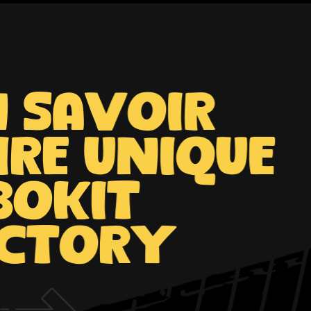
 savoir
ire unique
Bokit
actory