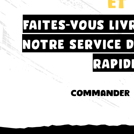
et
faites-vous liv
notre service d
rapid
commander