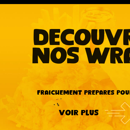
decouv
nos wr
Fraichement prepares pou
voir plus