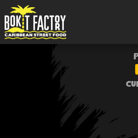
Accueil
Allergènes
Charte Qualité
C.G.V
Contact
Mentions Légales
Mobile
Programme De Fidélité