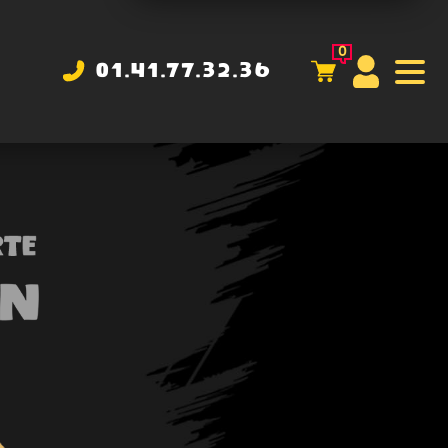
0
01.41.77.32.36