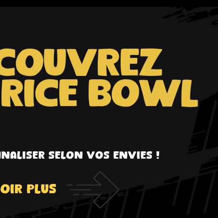
couvrez
Rice Bowl
naliser selon vos envies !
oir plus